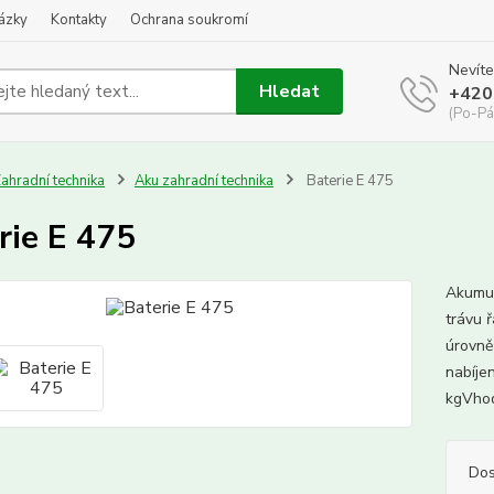
kázky
Kontakty
Ochrana soukromí
Nevíte
Hledat
+420
(Po-Pá
ahradní technika
Aku zahradní technika
Baterie E 475
rie E 475
Akumul
trávu 
úrovně
nabíje
kgVhod
Dos