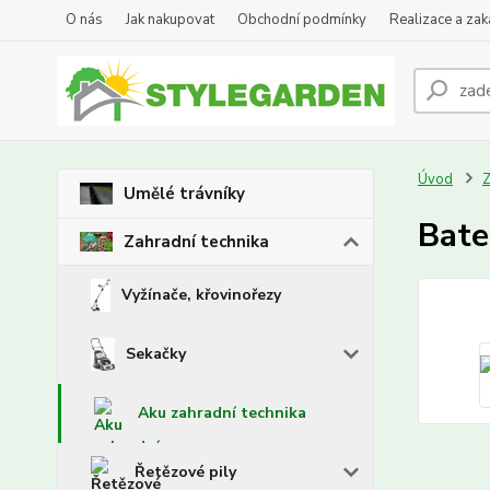
O nás
Jak nakupovat
Obchodní podmínky
Realizace a za
Úvod
Z
Umělé trávníky
Bate
Zahradní technika
Vyžínače, křovinořezy
Sekačky
Aku zahradní technika
Řetězové pily