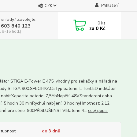
Přihlášení
CZK
 si rady? Zavolejte.
0
ks
 603 840 123
za
0 Kč
, 8-16 hod.)
átor STIGA E-Power E 475, vhodný pro sekačky a nářadí na
řady STIGA 900.SPECIFIKACETyp baterie: Li-IonLED indikátor
 nabitíKapacita baterie: 7,5AhNapětí: 48VStandardní doba
ní: 5 hodin 30 minRychlé nabíjení: 3 hodinyHmotnost: 2,12
né pro série: 900PŘÍSLUŠENSTVÍBaterie 4...
celý popis
tupnost
do 3 dnů