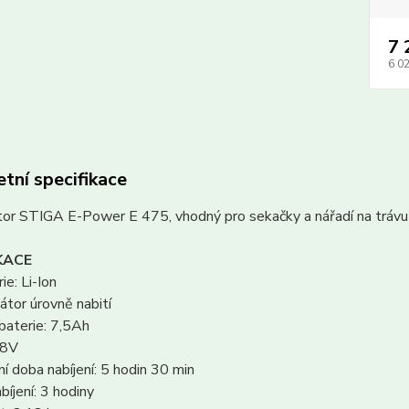
7 
6 0
tní specifikace
or STIGA E-Power E 475, vhodný pro sekačky a nářadí na tráv
KACE
ie: Li-Ion
átor úrovně nabití
baterie: 7,5Ah
48V
í doba nabíjení: 5 hodin 30 min
bíjení: 3 hodiny