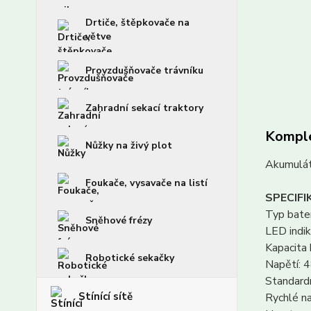
Drtiče, štěpkovače na
větve
Provzdušňovače trávníku
Zahradní sekací traktory
Komple
Nůžky na živý plot
Akumulát
Foukače, vysavače na listí
SPECIFI
Typ bater
Sněhové frézy
LED indik
Kapacita 
Robotické sekačky
Napětí: 
Standardn
Stínící sítě
Rychlé na