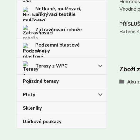
Hmotnost
Netkané, mulčovací,
Vhodné p
přikrývací textilie
PŘÍSLU
Zatravňovací rohože
Baterie 4
Podzemní plastové
sklepy
Terasy z WPC
Zboží 
Pojízdné terasy
Aku z
Ploty
Skleníky
Dárkové poukazy