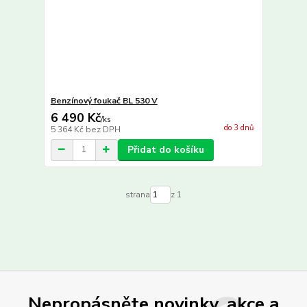
Benzínový foukač BL 530 V
6 490 Kč
/
ks
do 3 dnů
5 364 Kč
bez DPH
Přidat do košíku
strana
z 1
Nepropásněte novinky, akce a