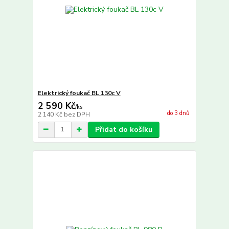
Elektrický foukač BL 130c V
2 590 Kč
/
ks
do 3 dnů
2 140 Kč
bez DPH
Přidat do košíku