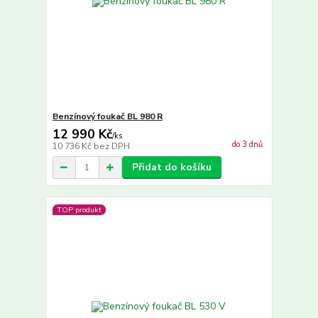
Benzínový foukač BL 980 R
12 990 Kč
/
ks
do 3 dnů
10 736 Kč
bez DPH
Přidat do košíku
TOP produkt