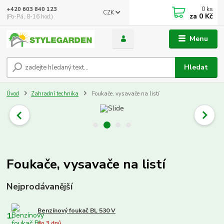
0
ks
+420 603 840 123
CZK
za
0 Kč
(Po-Pá, 8-16 hod.)
Menu
Hledat
Úvod
Zahradní technika
Foukače, vysavače na listí
Foukače, vysavače na listí
Nejprodávanější
Benzínový foukač BL 530 V
1.
do 3 dnů