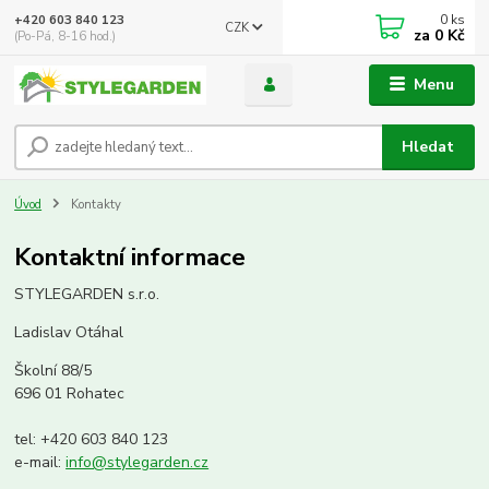
0
ks
+420 603 840 123
CZK
za
0 Kč
(Po-Pá, 8-16 hod.)
Menu
Hledat
Úvod
Kontakty
Kontaktní informace
STYLEGARDEN s.r.o.
Ladislav Otáhal
Školní 88/5
696 01 Rohatec
tel: +420 603 840 123
e-mail:
info@stylegarden.cz