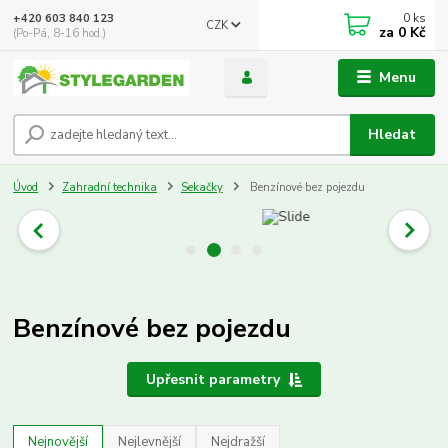
0
ks
+420 603 840 123
CZK
za
0 Kč
(Po-Pá, 8-16 hod.)
Menu
Hledat
Úvod
Zahradní technika
Sekačky
Benzínové bez pojezdu
Benzínové bez pojezdu
Upřesnit parametry
Nejnovější
Nejlevnější
Nejdražší