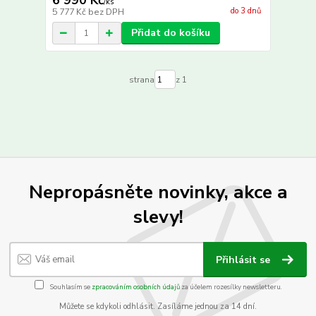
6 990 Kč
/
ks
do 3 dnů
5 777 Kč
bez DPH
Přidat do košíku
strana
z 1
Nepropásněte novinky, akce a
slevy!
Přihlásit se
Souhlasím se
zpracováním osobních údajů
za účelem rozesílky newsletteru.
Můžete se kdykoli odhlásit. Zasíláme jednou za 14 dní.