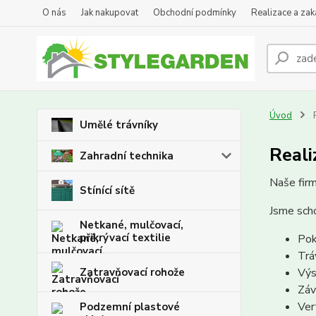
O nás
Jak nakupovat
Obchodní podmínky
Realizace a za
Úvod
R
Umělé trávníky
Reali
Zahradní technika
Naše firm
Stínící sítě
Jsme scho
Netkané, mulčovací,
přikrývací textilie
Pok
Trá
Zatravňovací rohože
Výs
Záv
Ver
Podzemní plastové