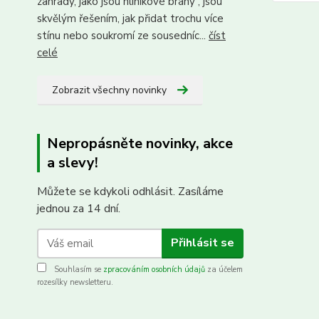
zahrady, jako jsou hliníkové brány , jsou
skvělým řešením, jak přidat trochu více
stínu nebo soukromí ze sousedníc...
číst
celé
Zobrazit všechny novinky
Nepropásněte novinky, akce
a slevy!
Můžete se kdykoli odhlásit. Zasíláme
jednou za 14 dní.
Přihlásit se
Souhlasím se
zpracováním osobních údajů
za účelem
rozesílky newsletteru.