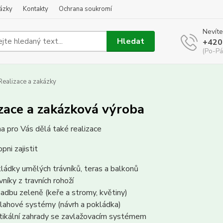
kázky
Kontakty
Ochrana soukromí
Nevíte
Hledat
+420
(Po-Pá
ealizace a zakázky
zace a zakázková výroba
a pro Vás dělá také realizace
pni zajistit
ládky umělých trávníků, teras a balkonů
vníky z travních rohoží
adbu zeleně (keře a stromy, květiny)
lahové systémy (návrh a pokládka)
tikální zahrady se zavlažovacím systémem