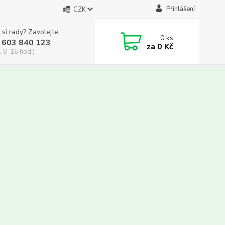
Přihlášení
CZK
 si rady? Zavolejte.
0
ks
 603 840 123
za
0 Kč
, 8-16 hod.)