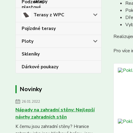
sklepy
Rea
Pok
Terasy z WPC
Dře
Vyb
Pojízdné terasy
Realizuj
Ploty
Pro více
Skleníky
Dárkové poukazy
Novinky
26.01.2022
Nápady na zahradní stěny: Nejlepší
návrhy zahradních stěn
K čemu jsou zahradní stěny? Hranice