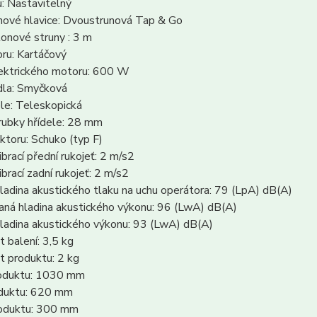
: Nastavitelný
nové hlavice: Dvoustrunová Tap & Go
onové struny : 3 m
ru: Kartáčový
ektrického motoru: 600 W
dla: Smyčková
le: Teleskopická
rubky hřídele: 28 mm
toru: Schuko (typ F)
ibrací přední rukojeť: 2 m/s2
ibrací zadní rukojeť: 2 m/s2
adina akustického tlaku na uchu operátora: 79 (LpA) dB(A)
aná hladina akustického výkonu: 96 (LwA) dB(A)
ladina akustického výkonu: 93 (LwA) dB(A)
 balení: 3,5 kg
 produktu: 2 kg
oduktu: 1030 mm
oduktu: 620 mm
oduktu: 300 mm