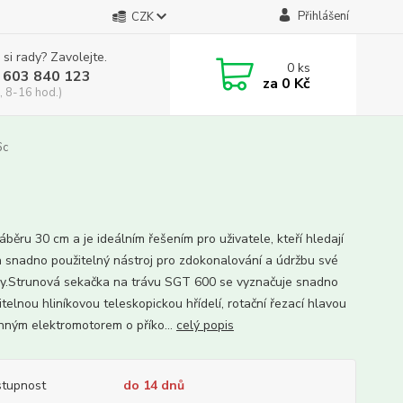
Přihlášení
CZK
 si rady? Zavolejte.
0
ks
 603 840 123
za
0 Kč
, 8-16 hod.)
6c
áběru 30 cm a je ideálním řešením pro uživatele, kteří hledají
a snadno použitelný nástroj pro zdokonalování a údržbu své
y.Strunová sekačka na trávu SGT 600 se vyznačuje snadno
telnou hliníkovou teleskopickou hřídelí, rotační řezací hlavou
nným elektromotorem o příko...
celý popis
tupnost
do 14 dnů