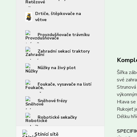
Drtiče, štěpkovače na
větve
Provzdušňovače trávníku
Zahradní sekací traktory
Komple
Nůžky na živý plot
Šířka záb
své zahra
Foukače, vysavače na listí
Strunová 
výkonným
Sněhové frézy
Hlava se
Rukojeť j
Délku hří
Robotické sekačky
S
PECIFI
Stínící sítě