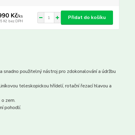
990 Kč
/
ks
Přidat do košíku
45 Kč
bez DPH
ý a snadno použitelný nástroj pro zdokonalování a údržbu
íkovou teleskopickou hřídelí, rotační řezací hlavou a
 o zem.
ní pohodlí.