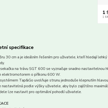
1 
1 6
tní specifikace
ěru 30 cm a je ideálním řešením pro uživatele, kteří hledají lehk
dy.
sekačka na trávu SGT 600 se vyznačuje snadno nastavitelnou hlin
 elektromotorem o příkonu 600 W.
 systémem Tap&Go uvolňuje strunu jednoduše klepnutím hlavou
e nastavitelná podle výšky uživatele, aby bylo zajištěno maximál
dele lze nastavit pro optimální pohodlí uživatele.
KACE