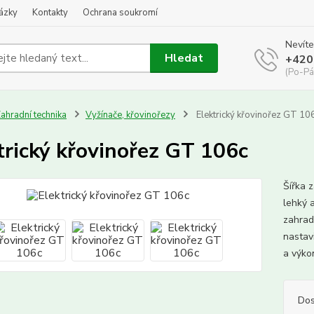
kázky
Kontakty
Ochrana soukromí
Nevíte
Hledat
+420
(Po-Pá
ahradní technika
Vyžínače, křovinořezy
Elektrický křovinořez GT 10
trický křovinořez GT 106c
Šířka z
lehký 
zahrad
nastavi
a výko
Dos