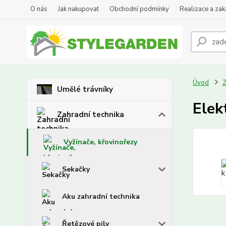
O nás
Jak nakupovat
Obchodní podmínky
Realizace a za
Úvod
Z
Umělé trávníky
Elek
Zahradní technika
Vyžínače, křovinořezy
Sekačky
Aku zahradní technika
Řetězové pily