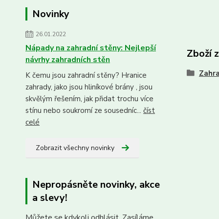
Novinky
26.01.2022
Nápady na zahradní stěny: Nejlepší
Zboží 
návrhy zahradních stěn
Zahra
K čemu jsou zahradní stěny? Hranice
zahrady, jako jsou hliníkové brány , jsou
skvělým řešením, jak přidat trochu více
stínu nebo soukromí ze sousedníc...
číst
celé
Zobrazit všechny novinky
Nepropásněte novinky, akce
a slevy!
Můžete se kdykoli odhlásit. Zasíláme