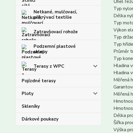
Úhel řezu
Typ nylo
Netkané, mulčovací,
Délka nyl
přikrývací textilie
Typ moto
Výkon el
Zatravňovací rohože
Typ drža
Typ hříde
Podzemní plastové
Průměr t
sklepy
Typ konek
Hladina v
Terasy z WPC
Hladina v
Měřená hl
Pojízdné terasy
Garantov
Ploty
Měřená h
Hmotnost
Skleníky
Hmotnost
Délka pr
Dárkové poukazy
Šířka pr
Výška pr