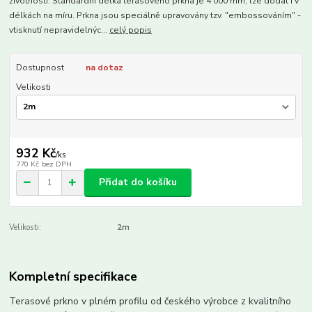
životností. Standardní délka terasového prkna je 4 000 mm, lze dodat i v
délkách na míru. Prkna jsou speciálně upravovány tzv. "embossováním" -
vtisknutí nepravidelnýc...
celý popis
Dostupnost
na dotaz
Velikosti
932 Kč
/
ks
770 Kč
bez DPH
Přidat do košíku
Velikosti:
2m
Kompletní specifikace
Terasové prkno v plném profilu od českého výrobce z kvalitního