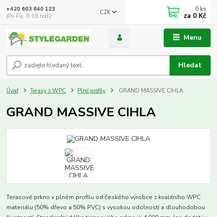
0
ks
+420 603 840 123
CZK
za
0 Kč
(Po-Pá, 8-16 hod.)
Menu
Hledat
Úvod
Terasy z WPC
Plné profily
GRAND MASSIVE CIHLA
GRAND MASSIVE CIHLA
Terasové prkno v plném profilu od českého výrobce z kvalitního WPC
materiálu (50% dřevo a 50% PVC) s vysokou odolností a dlouhodobou