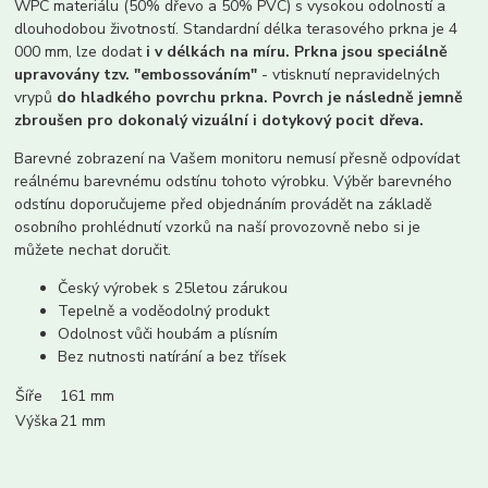
WPC materiálu (50% dřevo a 50% PVC) s vysokou odolností a
dlouhodobou životností. Standardní délka terasového prkna je 4
000 mm, lze dodat
i v délkách na míru. Prkna jsou speciálně
upravovány tzv. "embossováním"
- vtisknutí nepravidelných
vrypů
do hladkého povrchu prkna. Povrch je následně jemně
zbroušen pro dokonalý vizuální i dotykový pocit dřeva.
Barevné zobrazení na Vašem monitoru nemusí přesně odpovídat
reálnému barevnému odstínu tohoto výrobku. Výběr barevného
odstínu doporučujeme před objednáním provádět na základě
osobního prohlédnutí vzorků na naší provozovně nebo si je
můžete nechat doručit.
Český výrobek s 25letou zárukou
Tepelně a voděodolný produkt
Odolnost vůči houbám a plísním
Bez nutnosti natírání a bez třísek
Šíře
161 mm
Výška
21 mm