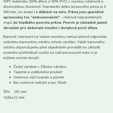
WPC materiálu (50% dřevo a 50% PVC) s vysokou odolností a
dlouhodobou životností. Standardní délka terasového prkna je 4
000 mm, lze dodat
i v délkách na míru. Prkna jsou speciálně
upravovány tzv. "embossováním"
- vtisknutí nepravidelných
vrypů
do hladkého povrchu prkna. Povrch je následně jemně
zbroušen pro dokonalý vizuální i dotykový pocit dřeva.
Barevné zobrazení na Vašem monitoru nemusí přesně odpovídat
reálnému barevnému odstínu tohoto výrobku. Výběr barevného
odstínu doporučujeme před objednáním provádět na základě
osobního prohlédnutí vzorků na naší provozovně nebo si je
můžete nechat doručit
Český výrobek s 25letou zárukou
Tepelně a voděodolný produkt
Odolnost vůči houbám a plísním
Bez nutnosti natírání a bez třísek
Šíře
161 mm
Výška
21 mm