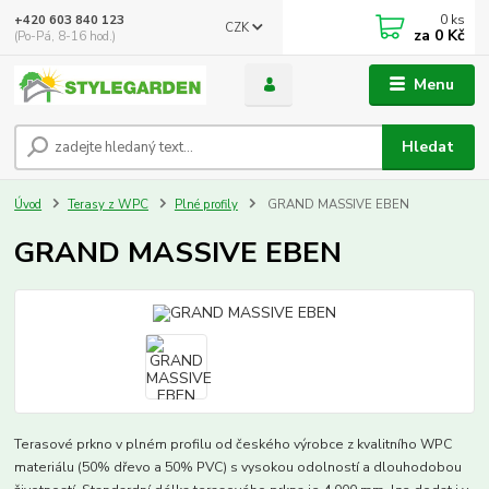
0
ks
+420 603 840 123
CZK
za
0 Kč
(Po-Pá, 8-16 hod.)
Menu
Hledat
Úvod
Terasy z WPC
Plné profily
GRAND MASSIVE EBEN
GRAND MASSIVE EBEN
Terasové prkno v plném profilu od českého výrobce z kvalitního WPC
materiálu (50% dřevo a 50% PVC) s vysokou odolností a dlouhodobou