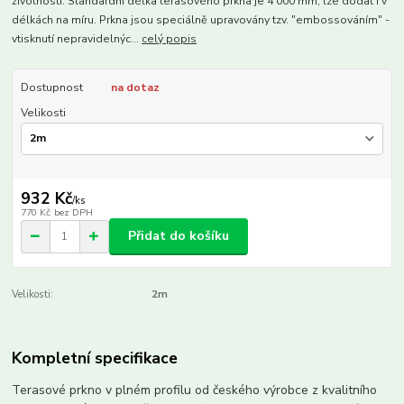
životností. Standardní délka terasového prkna je 4 000 mm, lze dodat i v
délkách na míru. Prkna jsou speciálně upravovány tzv. "embossováním" -
vtisknutí nepravidelnýc...
celý popis
Dostupnost
na dotaz
Velikosti
932 Kč
/
ks
770 Kč
bez DPH
Přidat do košíku
Velikosti:
2m
Kompletní specifikace
Terasové prkno v plném profilu od českého výrobce z kvalitního