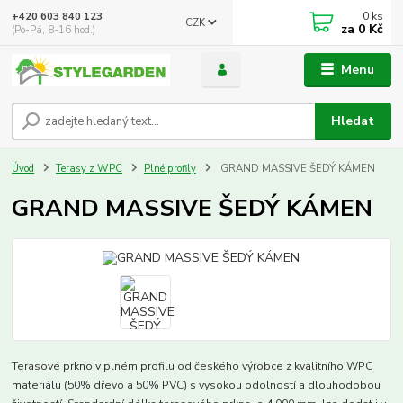
0
ks
+420 603 840 123
CZK
za
0 Kč
(Po-Pá, 8-16 hod.)
Menu
Hledat
Úvod
Terasy z WPC
Plné profily
GRAND MASSIVE ŠEDÝ KÁMEN
GRAND MASSIVE ŠEDÝ KÁMEN
Terasové prkno v plném profilu od českého výrobce z kvalitního WPC
materiálu (50% dřevo a 50% PVC) s vysokou odolností a dlouhodobou