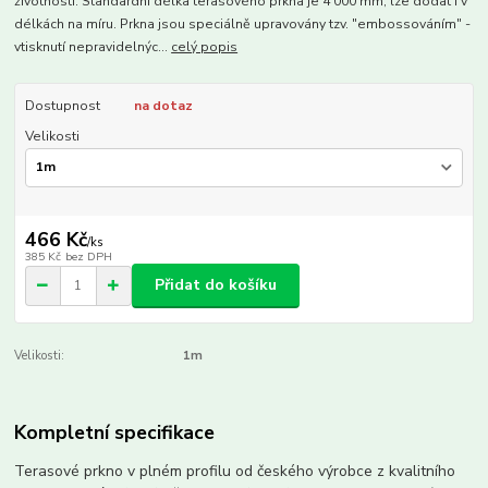
životností. Standardní délka terasového prkna je 4 000 mm, lze dodat i v
délkách na míru. Prkna jsou speciálně upravovány tzv. "embossováním" -
vtisknutí nepravidelnýc...
celý popis
Dostupnost
na dotaz
Velikosti
466 Kč
/
ks
385 Kč
bez DPH
Přidat do košíku
Velikosti:
1m
Kompletní specifikace
Terasové prkno v plném profilu od českého výrobce z kvalitního