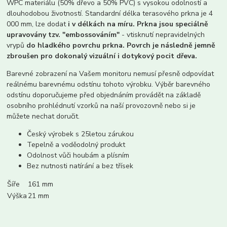
WPC materiálu (50% dřevo a 50% PVC) s vysokou odolností a
dlouhodobou životností. Standardní délka terasového prkna je 4
000 mm, lze dodat
i v délkách na míru. Prkna jsou speciálně
upravovány tzv. "embossováním"
- vtisknutí nepravidelných
vrypů
do hladkého povrchu prkna. Povrch je následně jemně
zbroušen pro dokonalý vizuální i dotykový pocit dřeva.
Barevné zobrazení na Vašem monitoru nemusí přesně odpovídat
reálnému barevnému odstínu tohoto výrobku. Výběr barevného
odstínu doporučujeme před objednáním provádět na základě
osobního prohlédnutí vzorků na naší provozovně nebo si je
můžete nechat doručit.
Český výrobek s 25letou zárukou
Tepelně a voděodolný produkt
Odolnost vůči houbám a plísním
Bez nutnosti natírání a bez třísek
Šíře
161 mm
Výška
21 mm