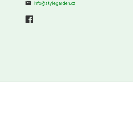
info@stylegarden.cz
Vytvořeno na
Eshop-rychle.cz