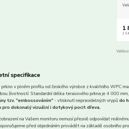
Vel
1 
1 5
Velikost
tní specifikace
 prkno v plném profilu od českého výrobce z kvalitního WPC m
bou životností. Standardní délka terasového prkna je 4 000 mm
ány tzv. "embossováním"
- vtisknutí nepravidelných vrypů
do h
 pro dokonalý vizuální i dotykový pocit dřeva.
zobrazení na Vašem monitoru nemusí přesně odpovídat reálném
doporučujeme před objednáním provádět na základě osobního proh