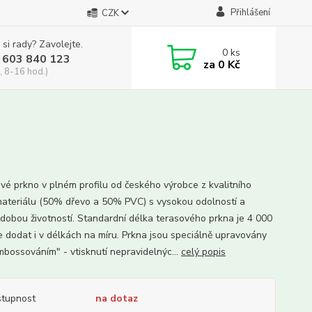
Přihlášení
CZK
 si rady? Zavolejte.
0
ks
 603 840 123
za
0 Kč
, 8-16 hod.)
vé prkno v plném profilu od českého výrobce z kvalitního
teriálu (50% dřevo a 50% PVC) s vysokou odolností a
dobou životností. Standardní délka terasového prkna je 4 000
e dodat i v délkách na míru. Prkna jsou speciálně upravovány
embossováním" - vtisknutí nepravidelnýc...
celý popis
tupnost
na dotaz