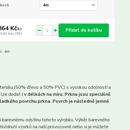
ikosti
864 Kč
/
ks
Přidat do košíku
40 Kč
bez DPH
i:
4m
ateriálu (50% dřevo a 50% PVC) s vysokou odolností a
, lze dodat
i v délkách na míru. Prkna jsou speciálně
ladkého povrchu prkna. Povrch je následně jemně
u barevnému odstínu tohoto výrobku. Výběr barevného
lédnutí vzorků na naší provozovně nebo si je můžete