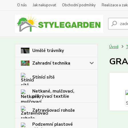
O nás
Jak nakupovat
Obchodní podmínky
Realizace a za
Úvod
Umělé trávníky
GRA
Zahradní technika
Stínící sítě
Netkané, mulčovací,
přikrývací textilie
Zatravňovací rohože
Podzemní plastové