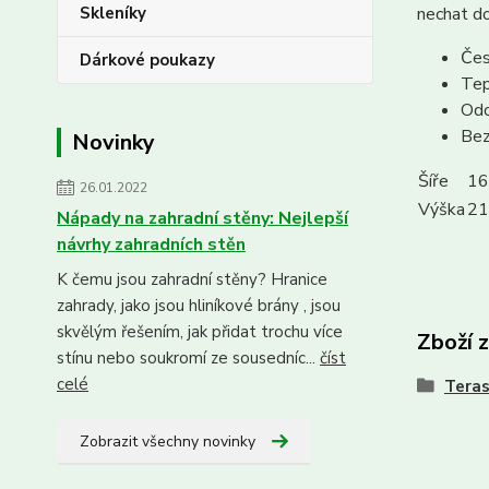
Skleníky
nechat do
Čes
Dárkové poukazy
Tep
Odo
Bez
Novinky
Šíře
16
26.01.2022
Výška
21
Nápady na zahradní stěny: Nejlepší
návrhy zahradních stěn
K čemu jsou zahradní stěny? Hranice
zahrady, jako jsou hliníkové brány , jsou
skvělým řešením, jak přidat trochu více
Zboží 
stínu nebo soukromí ze sousedníc...
číst
celé
Tera
Zobrazit všechny novinky