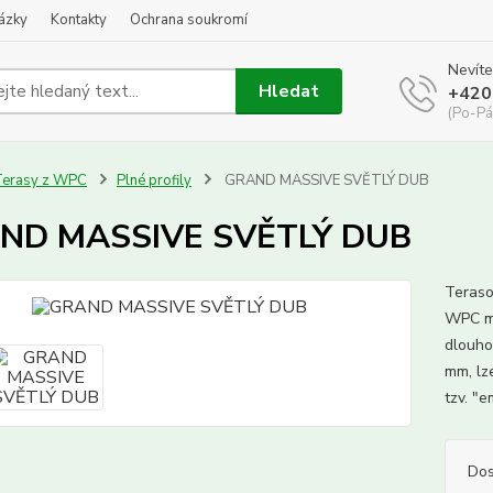
kázky
Kontakty
Ochrana soukromí
Nevíte
Hledat
+420
(Po-Pá
Terasy z WPC
Plné profily
GRAND MASSIVE SVĚTLÝ DUB
ND MASSIVE SVĚTLÝ DUB
Teraso
WPC ma
dlouho
mm, lz
tzv. "
Dos