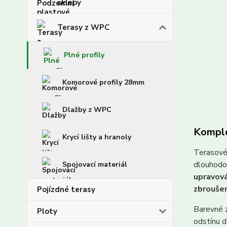
sklepy
Terasy z WPC
Plné profily
Komorové profily 28mm
Dlažby z WPC
Komple
Krycí lišty a hranoly
Terasové
dlouhodo
Spojovací materiál
upravov
zbroušen
Pojízdné terasy
Barevné 
Ploty
odstínu 