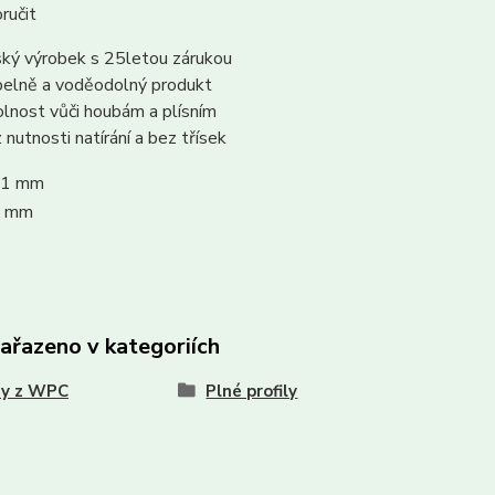
ručit
ký výrobek s 25letou zárukou
elně a voděodolný produkt
lnost vůči houbám a plísním
 nutnosti natírání a bez třísek
1 mm
 mm
zařazeno v kategoriích
sy z WPC
Plné profily