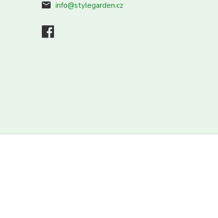
info@stylegarden.cz
Vytvořeno na
Eshop-rychle.cz