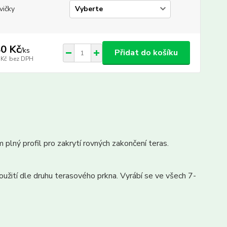
vičky
0 Kč
/
ks
Přidat do košíku
 Kč
bez DPH
m plný profil pro zakrytí rovných zakončení teras.
užití dle druhu terasového prkna. Vyrábí se ve všech 7-