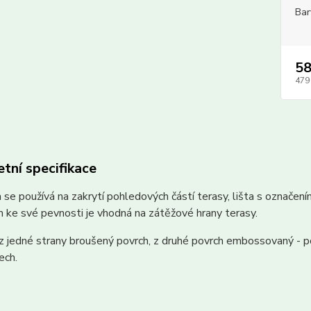
Bar
58
479
tní specifikace
ta se používá na zakrytí pohledových částí terasy, lišta s označení
ke své pevnosti je vhodná na zátěžové hrany terasy.
z jedné strany broušený povrch, z druhé povrch embossovaný - po
ech.