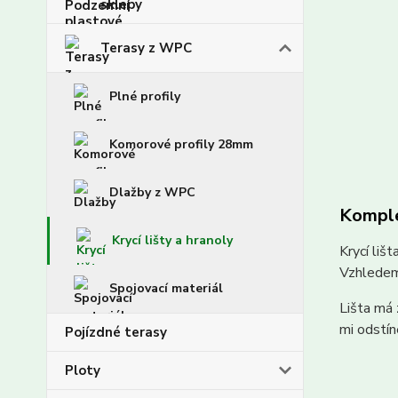
sklepy
Terasy z WPC
Plné profily
Komorové profily 28mm
Dlažby z WPC
Komple
Krycí lišty a hranoly
Krycí liš
Vzhledem 
Spojovací materiál
Lišta má 
mi odstín
Pojízdné terasy
Ploty