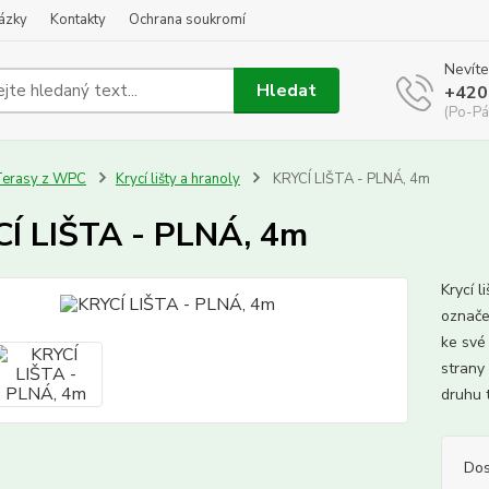
kázky
Kontakty
Ochrana soukromí
Nevíte
Hledat
+420
(Po-Pá
Terasy z WPC
Krycí lišty a hranoly
KRYCÍ LIŠTA - PLNÁ, 4m
Í LIŠTA - PLNÁ, 4m
Krycí l
označe
ke své
strany
druhu 
Dos