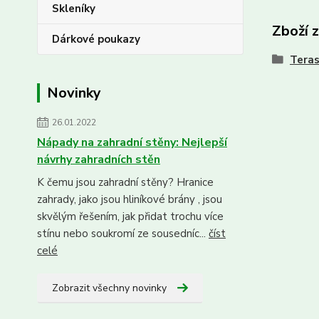
Skleníky
Zboží 
Dárkové poukazy
Tera
Novinky
26.01.2022
Nápady na zahradní stěny: Nejlepší
návrhy zahradních stěn
K čemu jsou zahradní stěny? Hranice
zahrady, jako jsou hliníkové brány , jsou
skvělým řešením, jak přidat trochu více
stínu nebo soukromí ze sousedníc...
číst
celé
Zobrazit všechny novinky