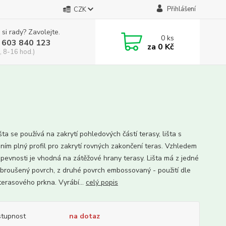
Přihlášení
CZK
 si rady? Zavolejte.
0
ks
 603 840 123
za
0 Kč
, 8-16 hod.)
išta se používá na zakrytí pohledových částí terasy, lišta s
ním plný profil pro zakrytí rovných zakončení teras. Vzhledem
 pevnosti je vhodná na zátěžové hrany terasy. Lišta má z jedné
 broušený povrch, z druhé povrch embossovaný - použití dle
terasového prkna. Vyrábí...
celý popis
tupnost
na dotaz