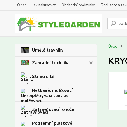
O nás
Jak nakupovat
Obchodní podmínky
Realizace a za
Úvod
Umělé trávníky
KRYC
Zahradní technika
Stínící sítě
Netkané, mulčovací,
přikrývací textilie
Zatravňovací rohože
Podzemní plastové