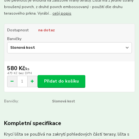
své pevnosti je vhodná na zátěžové hrany terasy. Lišta má z jedné strany
broušený povrch, z druhé povrch embossovaný - použití dle druhu
terasového prkna. Vyrábí...
celý popis
Dostupnost
na dotaz
Barvičky
580 Kč
/
ks
479 Kč
bez DPH
Přidat do košíku
Barvičky:
Slonová kost
Kompletní specifikace
Krycí lišta se používá na zakrytí pohledových částí terasy, lišta s