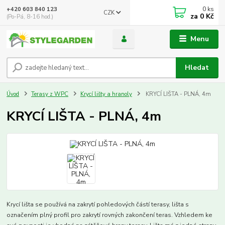
0
ks
+420 603 840 123
CZK
za
0 Kč
(Po-Pá, 8-16 hod.)
Menu
Hledat
Úvod
Terasy z WPC
Krycí lišty a hranoly
KRYCÍ LIŠTA - PLNÁ, 4m
KRYCÍ LIŠTA - PLNÁ, 4m
Krycí lišta se používá na zakrytí pohledových částí terasy, lišta s
označením plný profil pro zakrytí rovných zakončení teras. Vzhledem ke