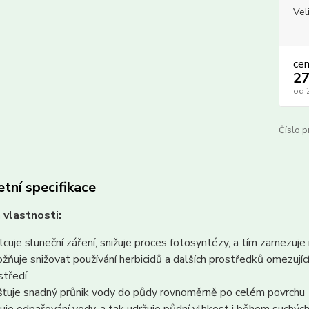
Vel
ce
27
od
Číslo p
tní specifikace
 vlastnosti:
lcuje sluneční záření, snižuje proces fotosyntézy, a tím zamezuje
žňuje snižovat používání herbicidů a dalších prostředků omezujícíc
středí
išťuje snadný průnik vody do půdy rovnoměrně po celém povrchu