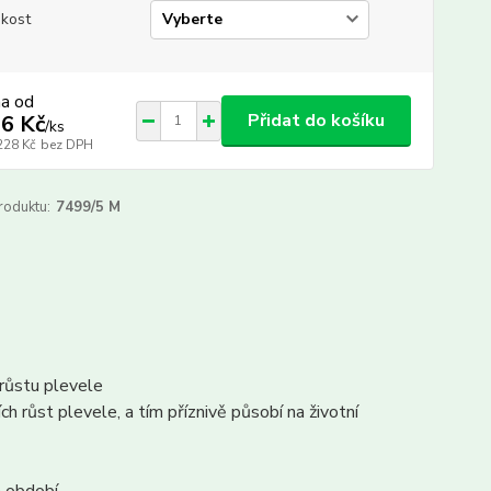
ikost
na od
Přidat do košíku
6 Kč
/
ks
228 Kč
bez DPH
roduktu:
7499/5 M
 růstu plevele
h růst plevele, a tím příznivě působí na životní