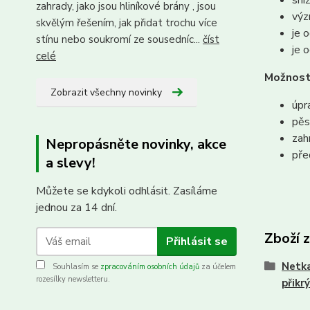
sni
zahrady, jako jsou hliníkové brány , jsou
výz
skvělým řešením, jak přidat trochu více
je 
stínu nebo soukromí ze sousedníc...
číst
je 
celé
Možnosti
Zobrazit všechny novinky
úpr
pěs
zah
Nepropásněte novinky, akce
pře
a slevy!
Můžete se kdykoli odhlásit. Zasíláme
jednou za 14 dní.
Zboží 
Přihlásit se
Netka
Souhlasím se
zpracováním osobních údajů
za účelem
rozesílky newsletteru.
přikrý