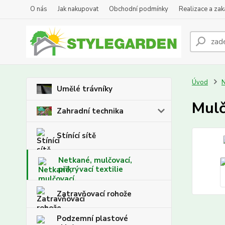
O nás
Jak nakupovat
Obchodní podmínky
Realizace a za
Úvod
N
Umělé trávníky
Mulč
Zahradní technika
Stínící sítě
Netkané, mulčovací,
přikrývací textilie
Zatravňovací rohože
Podzemní plastové