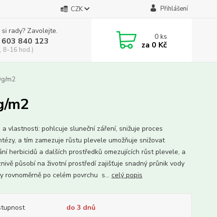
Přihlášení
CZK
 si rady? Zavolejte.
0
ks
 603 840 123
za
0 Kč
, 8-16 hod.)
0g/m2
g/m2
a vlastnosti: pohlcuje sluneční záření, snižuje proces
ntézy, a tím zamezuje růstu plevele umožňuje snižovat
ní herbicidů a dalších prostředků omezujících růst plevele, a
znivě působí na životní prostředí zajišťuje snadný průnik vody
y rovnoměrně po celém povrchu s...
celý popis
tupnost
do 3 dnů