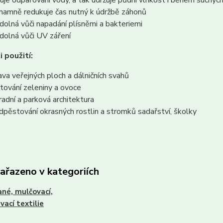
žuje odpařování vody, a tak udržuje půdní vlhkost i během suchýc
namně redukuje čas nutný k údržbě záhonů
odolná vůči napadání plísněmi a bakteriemi
odolná vůči UV záření
 použití:
ava veřejných ploch a dálničních svahů
tování zeleniny a ovoce
radní a parková architektura
dpěstování okrasných rostlin a stromků sadařství, školky
zařazeno v kategoriích
né, mulčovací,
vací textilie