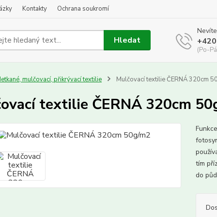
kázky
Kontakty
Ochrana soukromí
Nevíte
Hledat
+420
(Po-Pá
etkané, mulčovací, přikrývací textilie
Mulčovací textilie ČERNÁ 320cm 5
ovací textilie ČERNÁ 320cm 50
Funkce 
fotosy
používá
tím pří
do půd
Dos