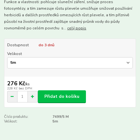
Funkce a vlastnosti: pohlcuje sluneční záření, snižuje proces
fotosyntézy, a tím zamezuje růstu plevele umožňuje snižovat používání
herbicidů a dalších prostředků omezujících růst plevele, a tím příznivě
působí na životní prostředí zajišťuje snadný průnik vody do půdy
rovnoměrně po celém povrchu s...
celý popis
Dostupnost
do 3 dnů
Velikost
276 Kč
/
ks
228 Kč
bez DPH
Přidat do košíku
Číslo produktu:
7499/5 M
Velikost:
5m