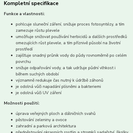
Kompletní specifikace
Funkce a vlastnosti:
pohlcuje sluneční záření, snižuje proces fotosyntézy, a tím
zamezuje růstu plevele
umožňuje snižovat používání herbicidů a dalších prostředků
omezujících růst plevele, a tím příznivě působí na životní
prostředí
zajišťuje snadný průnik vody do půdy rovnoměrně po celém
povrchu
snižuje odpařování vody, a tak udržuje půdní vlhkost i
během suchých období
významně redukuje čas nutný k údržbě záhonů
je odolná vůči napadání plísněmi a bakteriemi
je odolná vůči UV záření
Možnosti použití:
úprava veřejných ploch a dálničních svahů
pěstování zeleniny a ovoce
zahradní a parková architektura
předpěstování okrasných rostlin a stromků sadařství, školky