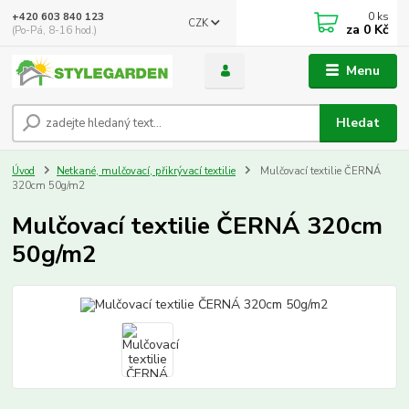
0
ks
+420 603 840 123
CZK
za
0 Kč
(Po-Pá, 8-16 hod.)
Menu
Hledat
Úvod
Netkané, mulčovací, přikrývací textilie
Mulčovací textilie ČERNÁ
320cm 50g/m2
Mulčovací textilie ČERNÁ 320cm
50g/m2