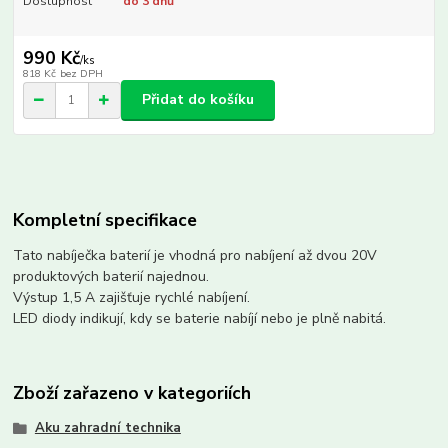
Dostupnost
do 3 dnů
990 Kč
/
ks
818 Kč
bez DPH
Přidat do košíku
Kompletní specifikace
Tato nabíječka baterií je vhodná pro nabíjení až dvou 20V
produktových baterií najednou.
Výstup 1,5 A zajišťuje rychlé nabíjení.
LED diody indikují, kdy se baterie nabíjí nebo je plně nabitá.
Zboží zařazeno v kategoriích
Aku zahradní technika