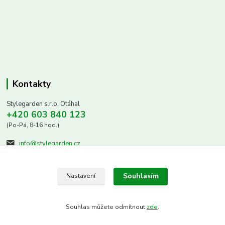
Kontakty
Stylegarden s.r.o. Otáhal
+420 603 840 123
(Po-Pá, 8-16 hod.)
info@stylegarden.cz
Souhlasím
Nastavení
Souhlas můžete odmítnout
zde
.
Vytvořeno na
Eshop-rychle.cz