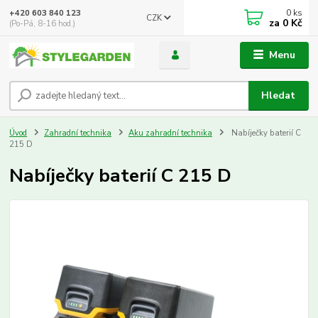
0
ks
+420 603 840 123
CZK
za
0 Kč
(Po-Pá, 8-16 hod.)
Menu
Hledat
Úvod
Zahradní technika
Aku zahradní technika
Nabíječky baterií C
215 D
Nabíječky baterií C 215 D