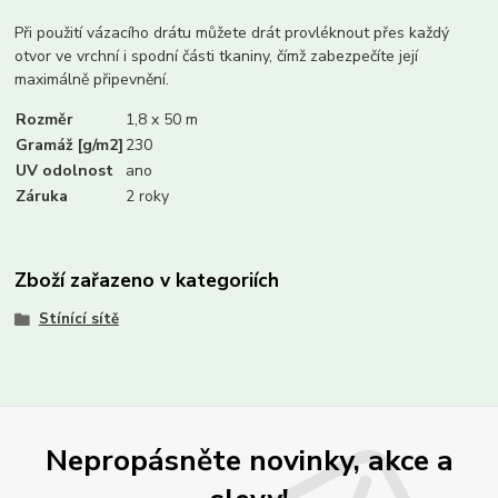
Při použití vázacího drátu můžete drát provléknout přes každý
otvor ve vrchní i spodní části tkaniny, čímž zabezpečíte její
maximálně připevnění.
Rozměr
1,8 x 50 m
Gramáž [g/m2]
230
UV odolnost
ano
Záruka
2 roky
Zboží zařazeno v kategoriích
Stínící sítě
Nepropásněte novinky, akce a