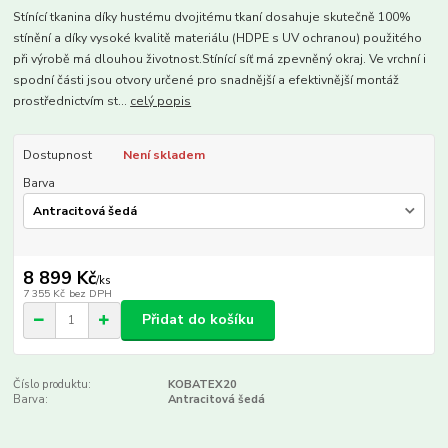
Stínící tkanina díky hustému dvojitému tkaní dosahuje skutečně 100%
stínění a díky vysoké kvalitě materiálu (HDPE s UV ochranou) použitého
při výrobě má dlouhou životnost.Stínící síť má zpevněný okraj. Ve vrchní i
spodní části jsou otvory určené pro snadnější a efektivnější montáž
prostřednictvím st...
celý popis
Dostupnost
Není skladem
Barva
8 899 Kč
/
ks
7 355 Kč
bez DPH
Přidat do košíku
Číslo produktu:
KOBATEX20
Barva:
Antracitová šedá