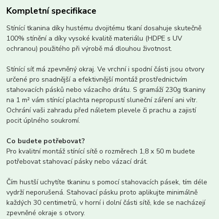
Kompletní specifikace
Stínící tkanina díky hustému dvojitému tkaní dosahuje skutečně
100% stínění a díky vysoké kvalitě materiálu (HDPE s UV
ochranou) použitého při výrobě má dlouhou životnost.
Stínící síť má zpevněný okraj. Ve vrchní i spodní části jsou otvory
určené pro snadnější a efektivnější montáž prostřednictvím
stahovacích pásků nebo vázacího drátu. S gramáží 230g tkaniny
na 1 m² vám stínící plachta nepropustí sluneční záření ani vítr.
Ochrání vaši zahradu před náletem plevele či prachu a zajistí
pocit úplného soukromí.
Co budete potřebovat?
Pro kvalitní montáž stínící sítě o rozměrech 1,8 x 50 m budete
potřebovat stahovací pásky nebo vázací drát.
Čím hustší uchytíte tkaninu s pomocí stahovacích pásek, tím déle
vydrží neporušená. Stahovací pásku proto aplikujte minimálně
každých 30 centimetrů, v horní i dolní části sítě, kde se nacházejí
zpevněné okraje s otvory.