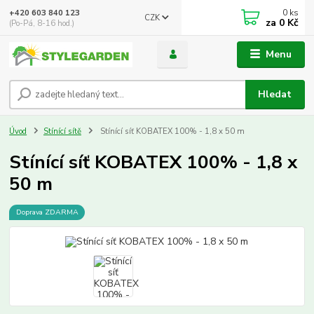
0
ks
+420 603 840 123
CZK
za
0 Kč
(Po-Pá, 8-16 hod.)
Menu
Hledat
Úvod
Stínící sítě
Stínící síť KOBATEX 100% - 1,8 x 50 m
Stínící síť KOBATEX 100% - 1,8 x
50 m
Doprava ZDARMA