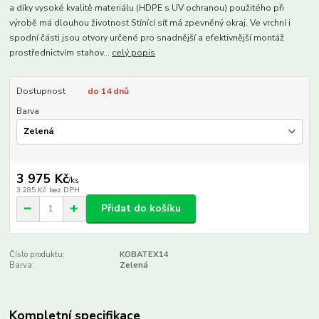
a díky vysoké kvalitě materiálu (HDPE s UV ochranou) použitého při
výrobě má dlouhou životnost.Stínící síť má zpevněný okraj. Ve vrchní i
spodní části jsou otvory určené pro snadnější a efektivnější montáž
prostřednictvím stahov...
celý popis
Dostupnost
do 14 dnů
Barva
3 975 Kč
/
ks
3 285 Kč
bez DPH
Přidat do košíku
Číslo produktu:
KOBATEX14
Barva:
Zelená
Kompletní specifikace