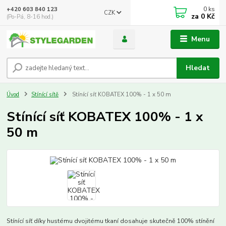
0
ks
+420 603 840 123
CZK
za
0 Kč
(Po-Pá, 8-16 hod.)
Menu
Hledat
Úvod
Stínící sítě
Stínící síť KOBATEX 100% - 1 x 50 m
Stínící síť KOBATEX 100% - 1 x
50 m
Stínící síť díky hustému dvojitému tkaní dosahuje skutečně 100% stínění