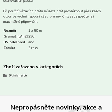
stahovacích pásků.
Při použití vázacího drátu můžete drát provléknout přes každý
otvor ve vrchní i spodní části tkaniny, čímž zabezpečíte její
maximálně připevnění.
Rozměr
1 x 50 m
Gramáž [g/m2]
230
UV odolnost
ano
Záruka
2 roky
Zboží zařazeno v kategoriích
Stínící sítě
Nepropásněte novinky, akce a