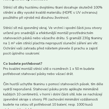
Stínící síť díky hustému dvojitému tkaní dosahuje skutečně 100%
stínění a díky vysoké kvalitě materiálu (HDPE s UV ochranou)
použitého při výrobě má dlouhou životnost.
Stínící síť má zpevněný okraj. Ve vrchní i spodní části jsou otvory
určené pro snadnější a efektivnější montáž prostřednictvím
stahovacích pásků nebo vázacího drátu. S gramáží 230g tkaniny
na 1 m² vám stínící plachta nepropustí sluneční záření ani vítr.
Ochrání vaši zahradu před náletem plevele či prachu a zajistí
pocit úplného soukromí.
Co budete potřebovat?
Pro kvalitní montáž stínící sítě o rozměrech 1 x 50 m budete
potřebovat stahovací pásky nebo vázací drát.
Čím hustší uchytíte tkaninu s pomocí stahovacích pásek, tím déle
vydrží neporušená. Stahovací pásku proto aplikujte minimálně
každých 10 centimetrů, v horní i dolní části sítě, kde se nacházejí
zpevněné okraje s otvory. Při zachování minimální vzdálenosti
budete na celou síť potřebovat 10 balení, resp. 1000 kusů