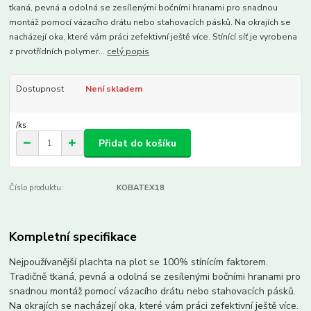
tkaná, pevná a odolná se zesílenými bočními hranami pro snadnou
montáž pomocí vázacího drátu nebo stahovacích pásků. Na okrajích se
nacházejí oka, které vám práci zefektivní ještě více. Stínící síť je vyrobena
z prvotřídních polymer...
celý popis
Dostupnost
Není skladem
/
ks
Přidat do košíku
Číslo produktu:
KOBATEX18
Kompletní specifikace
Nejpoužívanější plachta na plot se 100% stínícím faktorem.
Tradičně tkaná, pevná a odolná se zesílenými bočními hranami pro
snadnou montáž pomocí vázacího drátu nebo stahovacích pásků.
Na okrajích se nacházejí oka, které vám práci zefektivní ještě více.