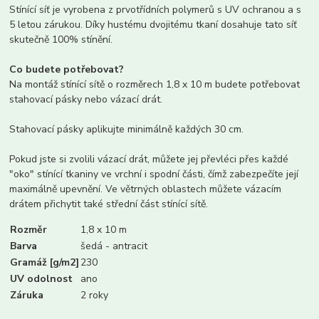
Stínící síť je vyrobena z prvotřídních polymerů s UV ochranou a s
5 letou zárukou. Díky hustému dvojitému tkaní dosahuje tato síť
skutečně 100% stínění.
Co budete potřebovat?
Na montáž stínící sítě o rozměrech 1,8 x 10 m budete potřebovat
stahovací pásky nebo vázací drát.
Stahovací pásky aplikujte minimálně každých 30 cm.
Pokud jste si zvolili vázací drát, můžete jej převléci přes každé
"oko" stínící tkaniny ve vrchní i spodní části, čímž zabezpečíte její
maximálně upevnění. Ve větrných oblastech můžete vázacím
drátem přichytit také střední část stínící sítě.
Rozměr
1,8 x 10 m
Barva
šedá - antracit
Gramáž [g/m2]
230
UV odolnost
ano
Záruka
2 roky