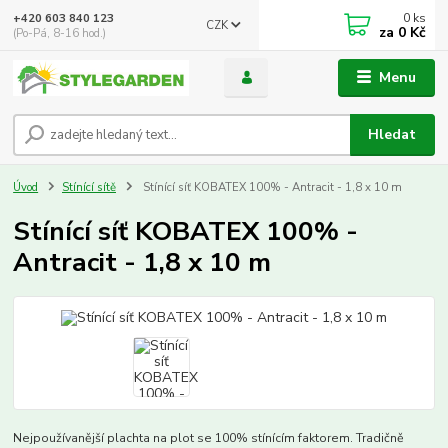
0
ks
+420 603 840 123
CZK
za
0 Kč
(Po-Pá, 8-16 hod.)
Menu
Hledat
Úvod
Stínící sítě
Stínící síť KOBATEX 100% - Antracit - 1,8 x 10 m
Stínící síť KOBATEX 100% -
Antracit - 1,8 x 10 m
Nejpoužívanější plachta na plot se 100% stínícím faktorem. Tradičně