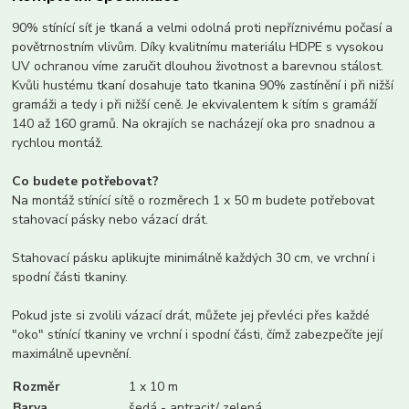
90% stínící síť je tkaná a velmi odolná proti nepříznivému počasí a
povětrnostním vlivům. Díky kvalitnímu materiálu HDPE s vysokou
UV ochranou víme zaručit dlouhou životnost a barevnou stálost.
Kvůli hustému tkaní dosahuje tato tkanina 90% zastínění i při nižší
gramáži a tedy i při nižší ceně. Je ekvivalentem k sítím s gramáží
140 až 160 gramů. Na okrajích se nacházejí oka pro snadnou a
rychlou montáž.
Co budete potřebovat?
Na montáž stínící sítě o rozměrech 1 x 50 m budete potřebovat
stahovací pásky nebo vázací drát.
Stahovací pásku aplikujte minimálně každých 30 cm, ve vrchní i
spodní části tkaniny.
Pokud jste si zvolili vázací drát, můžete jej převléci přes každé
"oko" stínící tkaniny ve vrchní i spodní části, čímž zabezpečíte její
maximálně upevnění.
Rozměr
1 x 10 m
Barva
šedá - antracit/ zelená