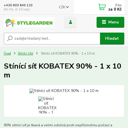
0
ks
+420 603 840 123
CZK
za
0 Kč
(Po-Pá, 8-16 hod.)
Menu
Hledat
Úvod
Stínící sítě
Stínící síť KOBATEX 90% - 1 x 10 m
Stínící síť KOBATEX 90% - 1 x 10
m
90% stínící síť je tkaná a velmi odolná proti nepříznivému počasí a