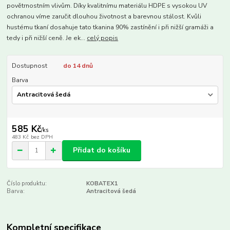
povětrnostním vlivům. Díky kvalitnímu materiálu HDPE s vysokou UV
ochranou víme zaručit dlouhou životnost a barevnou stálost. Kvůli
hustému tkaní dosahuje tato tkanina 90% zastínění i při nižší gramáži a
tedy i při nižší ceně. Je ek...
celý popis
Dostupnost
do 14 dnů
Barva
585 Kč
/
ks
483 Kč
bez DPH
Přidat do košíku
Číslo produktu:
KOBATEX1
Barva:
Antracitová šedá
Kompletní specifikace