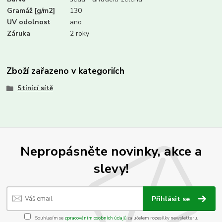
Gramáž [g/m2]
130
UV odolnost
ano
Záruka
2 roky
Zboží zařazeno v kategoriích
Stínící sítě
Nepropásněte novinky, akce a
slevy!
Přihlásit se
Souhlasím se
zpracováním osobních údajů
za účelem rozesílky newsletteru.