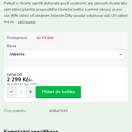
Pokud si chcete zajistit dokonalý pocit soukromí, ale zároveň chcete aby
vám stínící plachta propouštěla ​​sluneční světlo a jemné obrysy, je pro
vás 90% stínící síť ideálním řešením.Díky vysoké odolnosti vůči UV záření
má ve...
celý popis
Dostupnost
do 14 dnů
Barva
cena od
2 299 Kč
/
ks
od
1 900 Kč
bez DPH
Přidat do košíku
Číslo produktu:
KOBATEX3
Kompletní specifikace