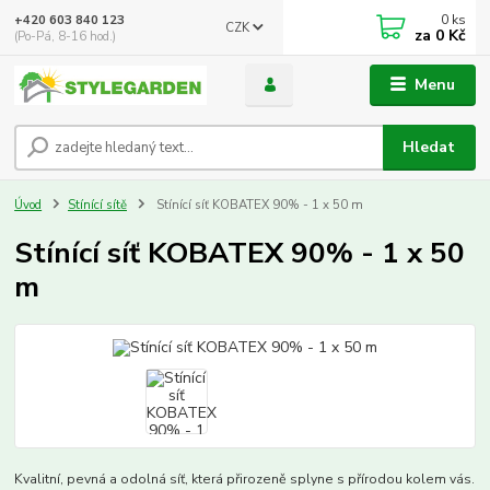
0
ks
+420 603 840 123
CZK
za
0 Kč
(Po-Pá, 8-16 hod.)
Menu
Hledat
Úvod
Stínící sítě
Stínící síť KOBATEX 90% - 1 x 50 m
Stínící síť KOBATEX 90% - 1 x 50
m
Kvalitní, pevná a odolná síť, která přirozeně splyne s přírodou kolem vás.