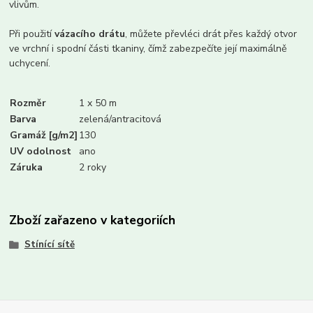
vlivům.
Při použití
vázacího drátu
, můžete převléci drát přes každý otvor
ve vrchní i spodní části tkaniny, čímž zabezpečíte její maximálně
uchycení.
Rozměr
1 x 50 m
Barva
zelená/antracitová
Gramáž [g/m2]
130
UV odolnost
ano
Záruka
2 roky
Zboží zařazeno v kategoriích
Stínící sítě