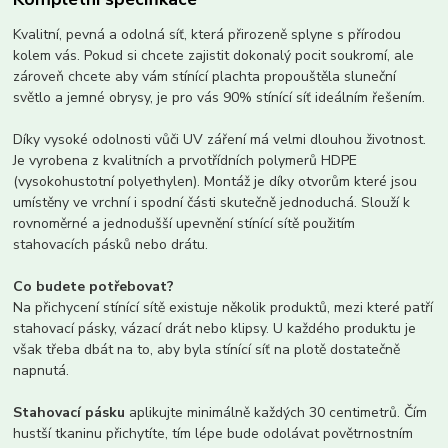
Kvalitní, pevná a odolná síť, která přirozeně splyne s přírodou
kolem vás. Pokud si chcete zajistit dokonalý pocit soukromí, ale
zároveň chcete aby vám stínící plachta propouštěla ​​sluneční
světlo a jemné obrysy, je pro vás 90% stínící síť ideálním řešením.
Díky vysoké odolnosti vůči UV záření má velmi dlouhou životnost.
Je vyrobena z kvalitních a prvotřídních polymerů HDPE
(vysokohustotní polyethylen). Montáž je díky otvorům které jsou
umístěny ve vrchní i spodní části skutečně jednoduchá. Slouží k
rovnoměrné a jednodušší upevnění stínící sítě použitím
stahovacích pásků nebo drátu.
Co budete potřebovat?
Na přichycení stínící sítě existuje několik produktů, mezi které patří
stahovací pásky, vázací drát nebo klipsy. U každého produktu je
však třeba dbát na to, aby byla stínící síť na plotě dostatečně
napnutá.
Stahovací pásku
aplikujte minimálně každých 30 centimetrů. Čím
hustší tkaninu přichytíte, tím lépe bude odolávat povětrnostním