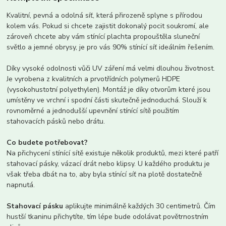
Kvalitní, pevná a odolná síť, která přirozeně splyne s přírodou
kolem vás. Pokud si chcete zajistit dokonalý pocit soukromí, ale
zároveň chcete aby vám stínící plachta propouštěla ​​sluneční
světlo a jemné obrysy, je pro vás 90% stínící síť ideálním řešením.
Díky vysoké odolnosti vůči UV záření má velmi dlouhou životnost.
Je vyrobena z kvalitních a prvotřídních polymerů HDPE
(vysokohustotní polyethylen). Montáž je díky otvorům které jsou
umístěny ve vrchní i spodní části skutečně jednoduchá. Slouží k
rovnoměrné a jednodušší upevnění stínící sítě použitím
stahovacích pásků nebo drátu.
Co budete potřebovat?
Na přichycení stínící sítě existuje několik produktů, mezi které patří
stahovací pásky, vázací drát nebo klipsy. U každého produktu je
však třeba dbát na to, aby byla stínící síť na plotě dostatečně
napnutá.
Stahovací pásku
aplikujte minimálně každých 30 centimetrů. Čím
hustší tkaninu přichytíte, tím lépe bude odolávat povětrnostním