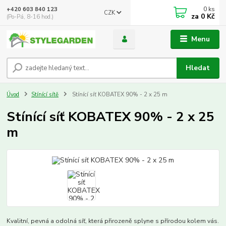
0
ks
+420 603 840 123
CZK
za
0 Kč
(Po-Pá, 8-16 hod.)
Menu
Hledat
Úvod
Stínící sítě
Stínící síť KOBATEX 90% - 2 x 25 m
Stínící síť KOBATEX 90% - 2 x 25
m
Kvalitní, pevná a odolná síť, která přirozeně splyne s přírodou kolem vás.