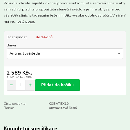
Pokud si chcete zajistit dokonalý pocit soukromí, ale zároveň chcete aby
vám stínící plachta propouštěla ​​sluneční světlo a jemné obrysy, je pro
vás 90% stínící síť ideálním řešením.Díky vysoké odolnosti vůči UV záření
má ve...
celý popis
Dostupnost
do 14 dnů
Barva
2 589 Kč
/
ks
2 140 Kč
bez DPH
Přidat do košíku
Číslo produktu:
KOBATEX10
Barva:
Antracitová šedá
Kompletní specifikace