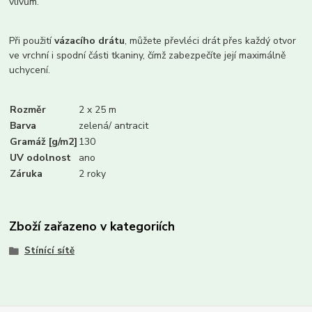
vlivům.
Při použití
vázacího drátu
, můžete převléci drát přes každý otvor
ve vrchní i spodní části tkaniny, čímž zabezpečíte její maximálně
uchycení.
Rozměr
2 x 25 m
Barva
zelená/ antracit
Gramáž [g/m2]
130
UV odolnost
ano
Záruka
2 roky
Zboží zařazeno v kategoriích
Stínící sítě