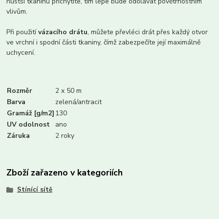
hustší tkaninu přichytíte, tím lépe bude odolávat povětrnostním
vlivům.
Při použití
vázacího drátu
, můžete převléci drát přes každý otvor
ve vrchní i spodní části tkaniny, čímž zabezpečíte její maximálně
uchycení.
Rozměr
2 x 50 m
Barva
zelená/antracit
Gramáž [g/m2]
130
UV odolnost
ano
Záruka
2 roky
Zboží zařazeno v kategoriích
Stínící sítě