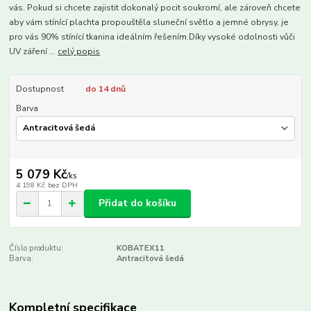
vás. Pokud si chcete zajistit dokonalý pocit soukromí, ale zároveň chcete
aby vám stínící plachta propouštěla ​​sluneční světlo a jemné obrysy, je
pro vás 90% stínící tkanina ideálním řešením.Díky vysoké odolnosti vůči
UV záření ...
celý popis
Dostupnost
do 14 dnů
Barva
5 079 Kč
/
ks
4 198 Kč
bez DPH
Přidat do košíku
Číslo produktu:
KOBATEX11
Barva:
Antracitová šedá
Kompletní specifikace