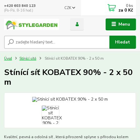
0
ks
+420 603 840 123
CZK
za
0 Kč
(Po-Pá, 8-16 hod.)
Menu
Hledat
Úvod
Stínící sítě
Stínící síť KOBATEX 90% - 2 x 50 m
Stínící síť KOBATEX 90% - 2 x 50
m
Kvalitní, pevná a odolná síť , která přirozeně splyne s přírodou kolem