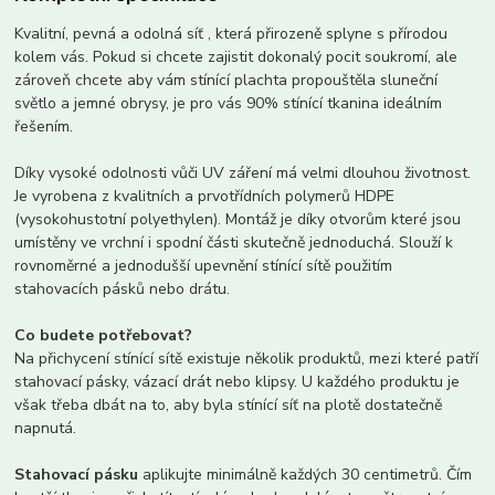
Kvalitní, pevná a odolná síť , která přirozeně splyne s přírodou
kolem vás. Pokud si chcete zajistit dokonalý pocit soukromí, ale
zároveň chcete aby vám stínící plachta propouštěla ​​sluneční
světlo a jemné obrysy, je pro vás 90% stínící tkanina ideálním
řešením.
Díky vysoké odolnosti vůči UV záření má velmi dlouhou životnost.
Je vyrobena z kvalitních a prvotřídních polymerů HDPE
(vysokohustotní polyethylen). Montáž je díky otvorům které jsou
umístěny ve vrchní i spodní části skutečně jednoduchá. Slouží k
rovnoměrné a jednodušší upevnění stínící sítě použitím
stahovacích pásků nebo drátu.
Co budete potřebovat?
Na přichycení stínící sítě existuje několik produktů, mezi které patří
stahovací pásky, vázací drát nebo klipsy. U každého produktu je
však třeba dbát na to, aby byla stínící síť na plotě dostatečně
napnutá.
Stahovací pásku
aplikujte minimálně každých 30 centimetrů. Čím