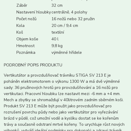
Záběr
32 cm
Nastavení hloubky
centrálně, 4 polohy
Počet nožů
16 nožů nebo 32 pružin
Kola
20 cm / 9,4 cm
Koš
textilní
Objem koše
40 l
Hmotnost
9,8 kg
Poznámka
výměnné hřídele
PODROBNÝ POPIS PRODUKTU
Vertikutátor a provzdušňovač trávníku STIGA SV 213 E je
poháněn elektromotorem o výkonu 1300 W a má dvě výměnné
sady: 36 pružinových hrotů pro provzdušňování a 16 nožů pro
vertikutaci. Pracovní hloubku lze nastavit mezi -6 mm a +4 mm.
Mech a zbytky se shromažďují v 40litrovém zadním sběrném koši.
Produkt SV 213 E může být použit jako provzdušňovač pro
rozrušení povrchu půdy nebo jako vertikutátor pro vyřezávání
brázd v půdě, což umožní vodě a kyslíku dostat se ke kořenům
trávy a současně odstraní mrtvé kořeny. To urychluje růst nových
výhonků, vytváří ideální podmínky pro dokonalý a zdravý trávník,