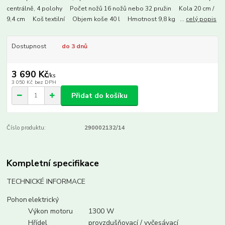
centrálně, 4 polohy Počet nožů 16 nožů nebo 32 pružin Kola 20 cm /
9,4 cm Koš textilní Objem koše 40 l Hmotnost 9,8 kg ...
celý popis
Dostupnost
do 3 dnů
3 690 Kč
/
ks
3 050 Kč
bez DPH
Přidat do košíku
Číslo produktu:
290002132/14
Kompletní specifikace
TECHNICKÉ INFORMACE
Pohon
elektrický
Výkon motoru
1300 W
Hřídel
provzdušňovací / vyčesávací