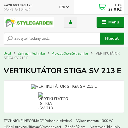
0
ks
+420 603 840 123
CZK
za
0 Kč
(Po-Pá, 8-16 hod.)
Menu
Hledat
Úvod
Zahradní technika
Provzdušňovače trávníku
VERTIKUTÁTOR
STIGA SV 213 E
VERTIKUTÁTOR STIGA SV 213 E
TECHNICKÉ INFORMACE Pohon elektrický Výkon motoru 1300 W
Hřídel provzdušňovací / vyčesávací Záběr 32 cm Nastavení hloubky