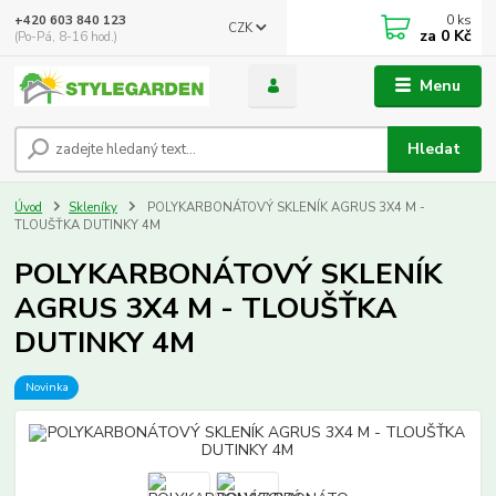
0
ks
+420 603 840 123
CZK
za
0 Kč
(Po-Pá, 8-16 hod.)
Menu
Hledat
Úvod
Skleníky
POLYKARBONÁTOVÝ SKLENÍK AGRUS 3X4 M -
TLOUŠŤKA DUTINKY 4M
POLYKARBONÁTOVÝ SKLENÍK
AGRUS 3X4 M - TLOUŠŤKA
DUTINKY 4M
Novinka