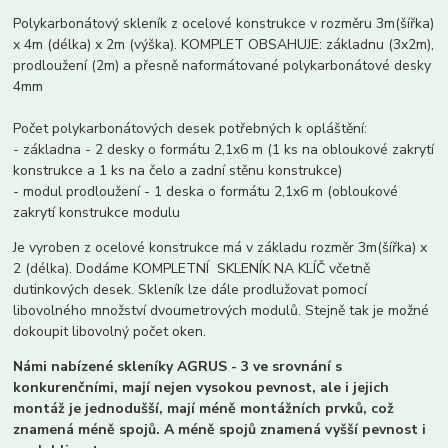
Polykarbonátový skleník z ocelové konstrukce v rozměru 3m(šířka)
x 4m (délka) x 2m (výška). KOMPLET OBSAHUJE: základnu (3x2m),
prodloužení (2m) a přesně naformátované polykarbonátové desky
4mm
Počet polykarbonátových desek potřebných k opláštění:
- základna - 2 desky o formátu 2,1x6 m (1 ks na obloukové zakrytí
konstrukce a 1 ks na čelo a zadní stěnu konstrukce)
- modul prodloužení - 1 deska o formátu 2,1x6 m (obloukové
zakrytí konstrukce modulu
Je vyroben z ocelové konstrukce má v základu rozměr 3m(šířka) x
2 (délka). Dodáme KOMPLETNÍ SKLENÍK NA KLÍČ včetně
dutinkových desek. Skleník lze dále prodlužovat pomocí
libovolného množství dvoumetrových modulů. Stejně tak je možné
dokoupit libovolný počet oken.
Námi nabízené skleníky AGRUS - 3 ve srovnání s
konkurenčními, mají nejen vysokou pevnost, ale i jejich
montáž je jednodušší, mají méně montážních prvků, což
znamená méně spojů. A méně spojů znamená vyšší pevnost i