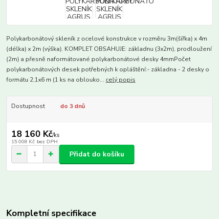
Polykarbonátový skleník z ocelové konstrukce v rozměru 3m(šířka) x 4m
(délka) x 2m (výška). KOMPLET OBSAHUJE: základnu (3x2m), prodloužení
(2m) a přesně naformátované polykarbonátové desky 4mmPočet
polykarbonátových desek potřebných k opláštění:- základna - 2 desky o
formátu 2,1x6 m (1 ks na oblouko...
celý popis
Dostupnost
do 3 dnů
18 160 Kč
/
ks
15 008 Kč
bez DPH
Přidat do košíku
Kompletní specifikace