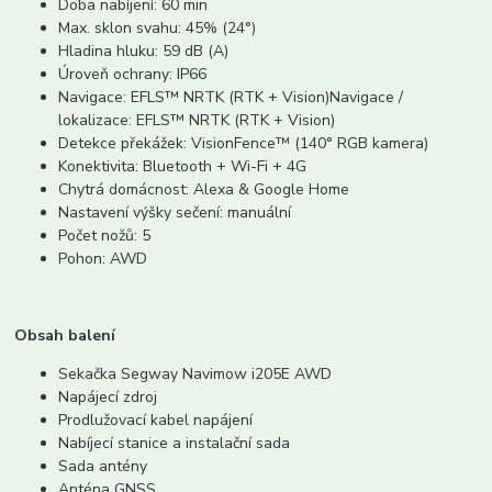
Doba nabíjení: 60 min
Max. sklon svahu: 45% (24°)
Hladina hluku: 59 dB (A)
Úroveň ochrany: IP66
Navigace: EFLS™ NRTK (RTK + Vision)Navigace /
lokalizace: EFLS™ NRTK (RTK + Vision)
Detekce překážek: VisionFence™ (140° RGB kamera)
Konektivita: Bluetooth + Wi-Fi + 4G
Chytrá domácnost: Alexa & Google Home
Nastavení výšky sečení: manuální
Počet nožů: 5
Pohon: AWD
Obsah balení
Sekačka Segway Navimow i205E AWD
Napájecí zdroj
Prodlužovací kabel napájení
Nabíjecí stanice a instalační sada
Sada antény
Anténa GNSS