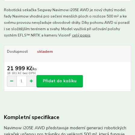
Robotická sekačka Segway Navimow i205E AWD je nový chytrý model
řady Navimow vhodná pro sečení menších ploch o rozloze 500 m² a ke
svému provozu nevyžaduje obvodové dráty. Díky pohonu AWD si poradí
i se složitějším terénem a svahy. Model využívá při určování polohy
systém EFLS™ NRTK a kameru VisionF
celý popis
Dostupnost
skladem
21 999 Kč
/
ks
18 181 Kč
bez DPH
Přidat do košíku
Kompletní specifikace
Navimow i205E AWD představuje moderní generaci robotických
sekaček určenou pro trávníky do velikosti 500 m², která funguje