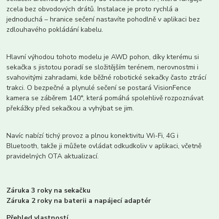
zcela bez obvodových drátů. Instalace je proto rychlá a
jednoduchá – hranice sečení nastavíte pohodlně v aplikaci bez
zdlouhavého pokládání kabelu.
Hlavní výhodou tohoto modelu je AWD pohon, díky kterému si
sekačka s jistotou poradí se složitějším terénem, nerovnostmi i
svahovitými zahradami, kde běžné robotické sekačky často ztrácí
trakci. O bezpečné a plynulé sečení se postará VisionFence
kamera se záběrem 140°, která pomáhá spolehlivě rozpoznávat
překážky před sekačkou a vyhýbat se jim.
Navíc nabízí tichý provoz a plnou konektivitu Wi-Fi, 4G i
Bluetooth, takže ji můžete ovládat odkudkoliv v aplikaci, včetně
pravidelných OTA aktualizací.
Záruka 3 roky na sekačku
Záruka 2 roky na baterii a napájecí adaptér
Přehled vlastností