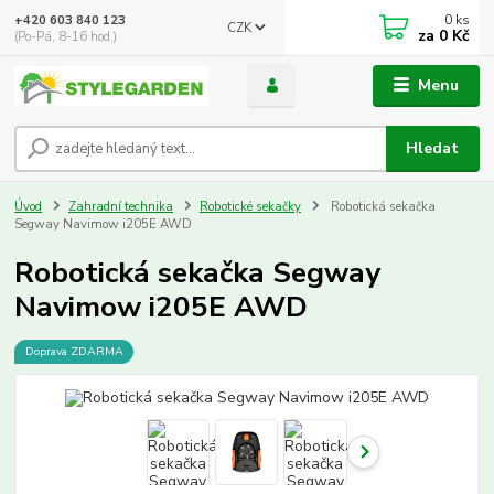
0
ks
+420 603 840 123
CZK
za
0 Kč
(Po-Pá, 8-16 hod.)
Menu
Hledat
Úvod
Zahradní technika
Robotické sekačky
Robotická sekačka
Segway Navimow i205E AWD
Robotická sekačka Segway
Navimow i205E AWD
Doprava ZDARMA